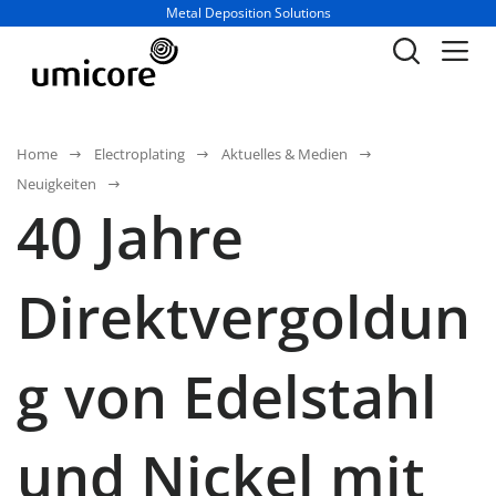
Geschäftsbereich / Abteilung:
Metal Deposition Solutions
Home
Electroplating
Aktuelles & Medien
Neuigkeiten
40 Jahre
Direktvergoldun
g von Edelstahl
und Nickel mit