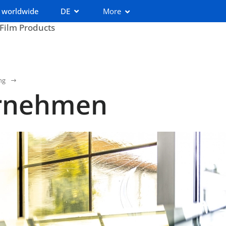
 worldwide
DE
More
 Film Products
ng
rnehmen