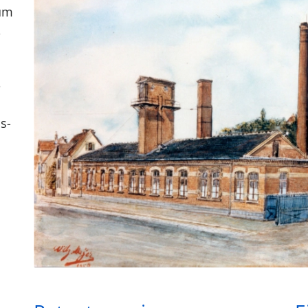
zum
,
e
s-