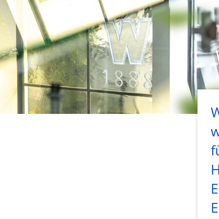
W
w
f
H
E
E