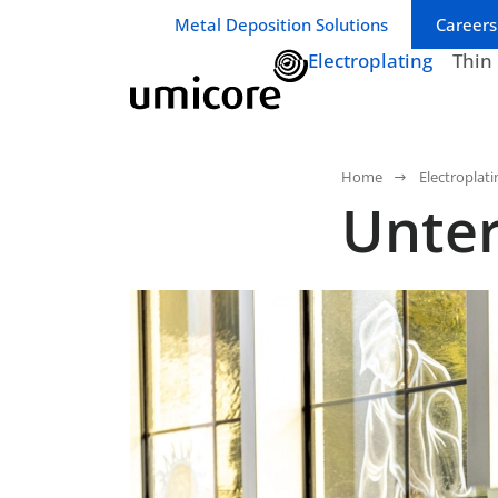
Geschäftsbereich / Abteilung:
Metal Deposition Solutions
Careers
Electroplating
Thin
Home
Electroplati
Unte