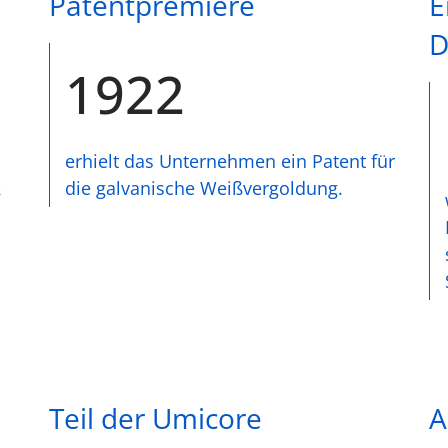
Patentpremiere
E
D
1922
erhielt das Unternehmen ein Patent für
&
die galvanische Weißvergoldung.
Teil der Umicore
A