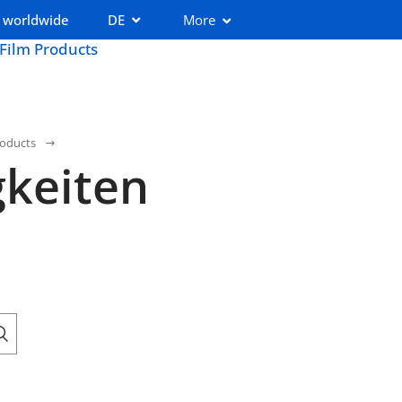
 worldwide
DE
More
 Film Products
roducts
keiten