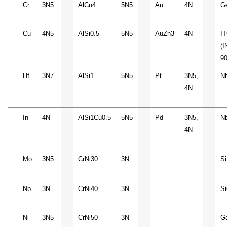
Cr
3N5
AlCu4
5N5
Au
4N
G
Cu
4N5
AlSi0.5
5N5
AuZn3
4N
I
(
90
Hf
3N7
AlSi1
5N5
Pt
3N5,
N
4N
In
4N
AlSi1Cu0.5
5N5
Pd
3N5,
N
4N
Mo
3N5
CrNi30
3N
Si
Nb
3N
CrNi40
3N
S
Ni
3N5
CrNi50
3N
G