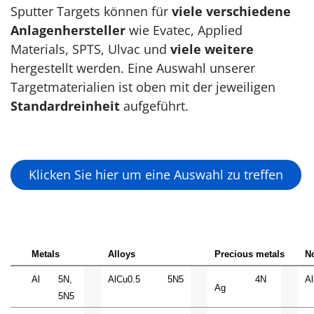
Sputter Targets können für
viele verschiedene
Anlagenhersteller
wie Evatec, Applied
Materials, SPTS, Ulvac und
viele weitere
hergestellt werden. Eine Auswahl unserer
Targetmaterialien ist oben mit der jeweiligen
Standardreinheit
aufgeführt.
Klicken Sie hier um eine Auswahl zu treffen
Metals
Alloys
Precious metals
N
Al
5N,
AlCu0.5
5N5
4N
A
Ag
5N5