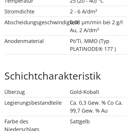
Temperatur
25 (20 - 40) °C
Stromdichte
2 - 6 A/dm²
Abscheidungsgeschwindigkeit
0,08 μm/min bei 2 g/l
Au, 2 A/dm²
Anodenmaterial
Pt/Ti, MMO (Typ
PLATINODE® 177 )
Schichtcharakteristik
Überzug
Gold-Kobalt
Legierungsbestandteile
Ca. 0,3 Gew. % Co Ca.
99,7 Gew. % Au
Farbe des
Sattgelb
Niederschlags