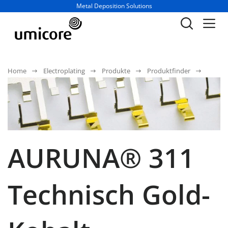
Geschäftsbereich / Abteilung:
Metal Deposition Solutions
Home
Electroplating
Produkte
Produktfinder
AURUNA® 311
Technisch Gold-