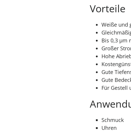
Vorteile
Weiße und 
Gleichmäßig
Bis 0,3 μm r
Großer Str
Hohe Abrieb
Kostengünst
Gute Tiefen
Gute Bedec
Für Gestell
Anwend
Schmuck
Uhren