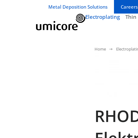
Geschäftsbereich / Abteilung:
Metal Deposition Solutions
Careers
Electroplating
Thin
Home
Electroplati
RHOD
Elekt