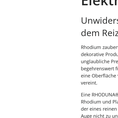
Unwiders
dem Reiz
Rhodium zaubert
dekorative Produk
unglaubliche Prei
begehrenswert für
eine Oberfläche 
vereint.
Eine RHODUNA® P
Rhodium und Plat
der eines reine
Auge nicht zu u