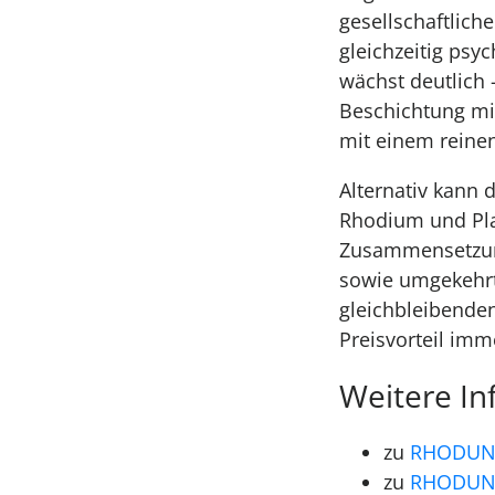
gesellschaftlich
gleichzeitig psy
wächst deutlich 
Beschichtung mit
mit einem reinen
Alternativ kann
Rhodium und Pla
Zusammensetzun
sowie umgekehrt
gleichbleibende
Preisvorteil imme
Weitere I
zu
RHODUN
zu
RHODUNA®