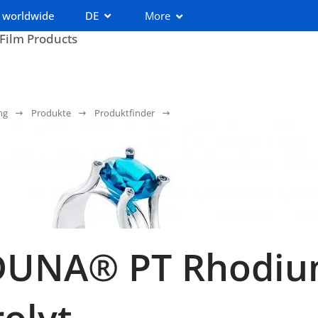
 worldwide
DE
More
 Film Products
ng
Produkte
Produktfinder
UNA® PT Rhodium
rolyt