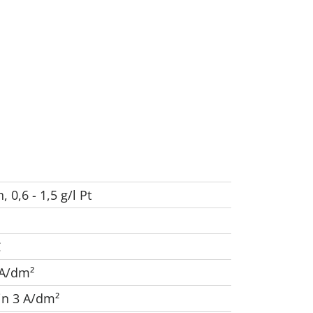
h, 0,6 - 1,5 g/l Pt
C
) A/dm²
in 3 A/dm²