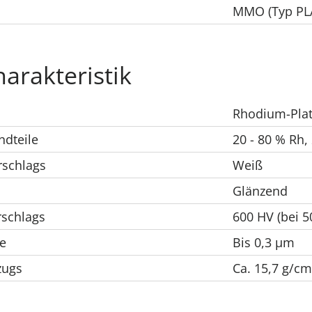
MMO (Typ PL
harakteristik
Rhodium-Plat
ndteile
20 - 80 % Rh, 
rschlags
Weiß
Glänzend
rschlags
600 HV (bei 5
ke
Bis 0,3 μm
zugs
Ca. 15,7 g/cm