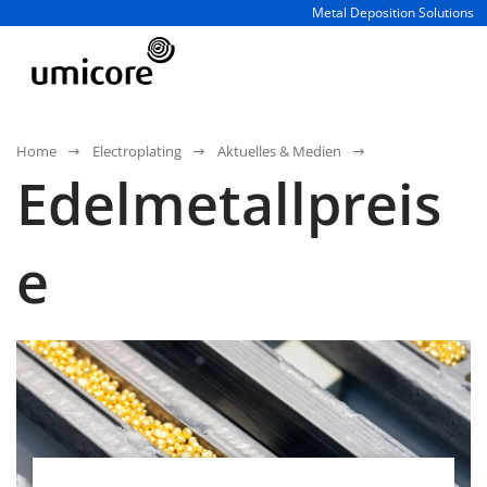
Geschäftsbereich / Abteilung
Metal Deposition Solutions
Home
Electroplating
Aktuelles & Medien
Edelmetallpreis
e