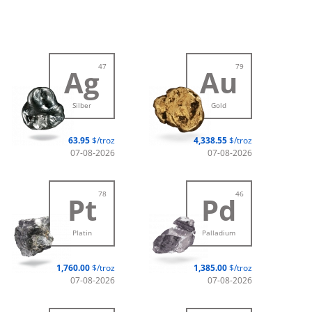
47
79
Ag
Au
Silber
Gold
63.95
$/troz
4,338.55
$/troz
07-08-2026
07-08-2026
78
46
Pt
Pd
Platin
Palladium
1,760.00
$/troz
1,385.00
$/troz
07-08-2026
07-08-2026