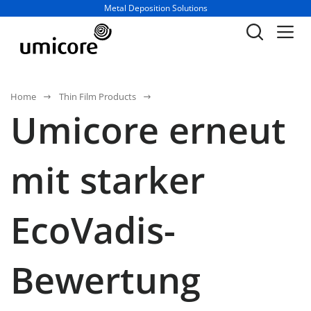
Geschäftsbereich / Abteilung:
Metal Deposition Solutions
Home
Thin Film Products
Umicore erneut
mit starker
EcoVadis-
Bewertung