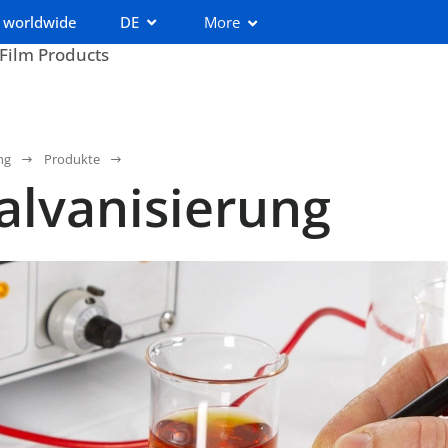
 worldwide
DE
More
 Film Products
ng
Produkte
galvanisierung