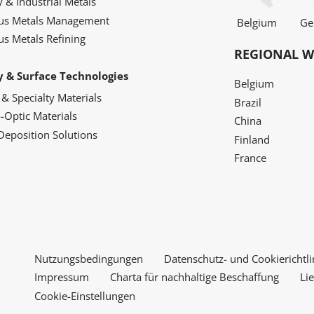
y & Industrial Metals
ous Metals Management
Belgium
Ge
us Metals Refining
REGIONAL W
y & Surface Technologies
Belgium
 & Specialty Materials
Brazil
o-Optic Materials
China
Deposition Solutions
Finland
France
Nutzungsbedingungen
Datenschutz- und Cookierichtli
Impressum
Charta für nachhaltige Beschaffung
Li
Cookie-Einstellungen