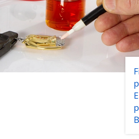
F
p
E
p
B