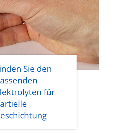
inden Sie den
assenden
lektrolyten für
artielle
eschichtung