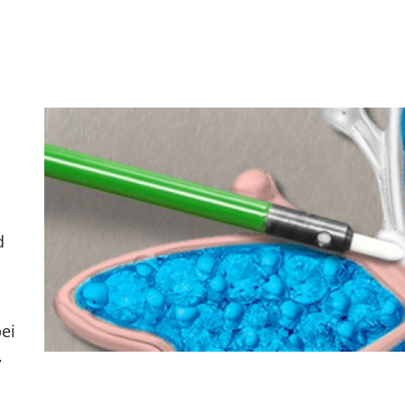
d
ei
,