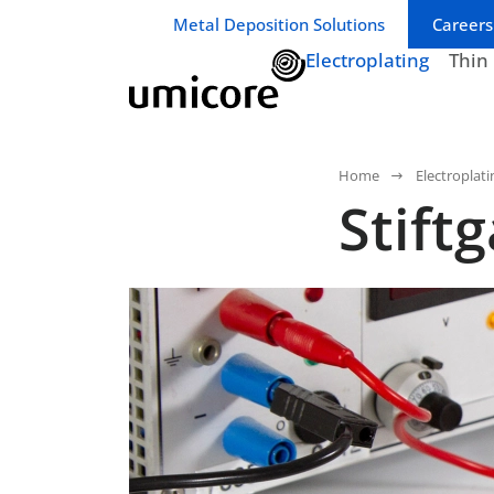
Geschäftsbereich / Abteilung:
Metal Deposition Solutions
Careers
Electroplating
Thin
Home
Electroplati
Stift