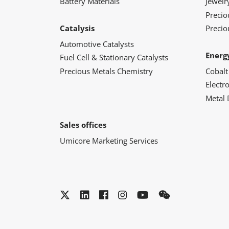
Battery Materials
Jewelr
Preci
Catalysis
Precio
Automotive Catalysts
Energ
Fuel Cell & Stationary Catalysts
Precious Metals Chemistry
Cobalt
Electr
Metal 
Sales offices
Umicore Marketing Services
Twitter
LinkedIn
Facebook
Instagram
YouTube
WeChat