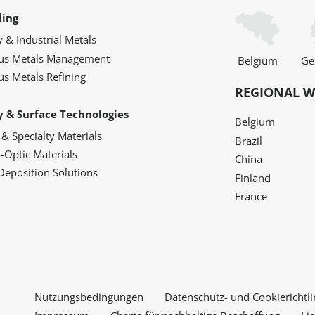
ling
y & Industrial Metals
ous Metals Management
Belgium
Ge
us Metals Refining
REGIONAL W
y & Surface Technologies
Belgium
 & Specialty Materials
Brazil
o-Optic Materials
China
Deposition Solutions
Finland
France
Nutzungsbedingungen
Datenschutz- und Cookierichtli