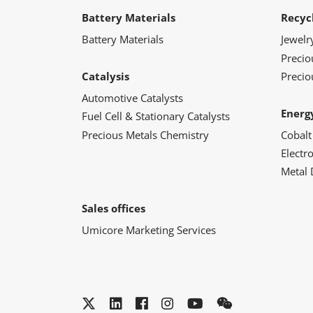
Battery Materials
Recyc
Battery Materials
Jewelr
Preci
Catalysis
Precio
Automotive Catalysts
Energ
Fuel Cell & Stationary Catalysts
Precious Metals Chemistry
Cobalt
Electr
Metal 
Sales offices
Umicore Marketing Services
Twitter
LinkedIn
Facebook
Instagram
YouTube
WeChat