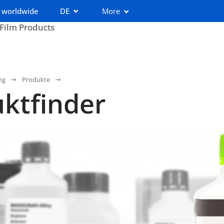
 worldwide
DE
More
 Film Products
ng
Produkte
ktfinder