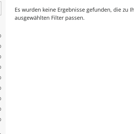
Es wurden keine Ergebnisse gefunden, die zu 
ausgewählten Filter passen.
0
0
0
0
0
0
0
0
0