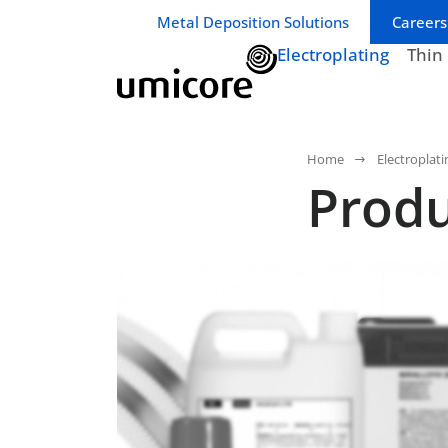
Geschäftsbereich / Abteilung:
Metal Deposition Solutions
Careers
Electroplating
Thin
Home
Electroplati
Produ