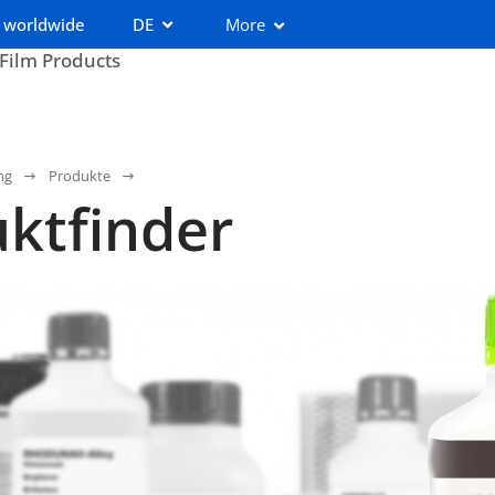
 worldwide
DE
More
 Film Products
ng
Produkte
ktfinder