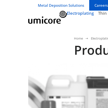
Geschäftsbereich / Abteilung:
Metal Deposition Solutions
Careers
Electroplating
Thin
Home
Electroplati
Produ