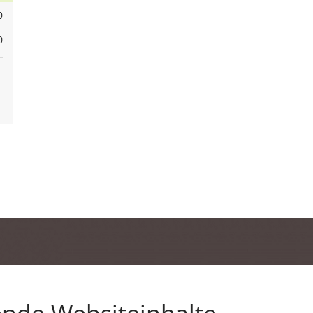
0
0
ende Websiteinhalte