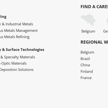
FIND A CARE
ling
y & Industrial Metals
ous Metals Management
Belgium
Ge
us Metals Refining
REGIONAL W
y & Surface Technologies
Belgium
 & Specialty Materials
Brazil
o-Optic Materials
China
Deposition Solutions
Finland
France