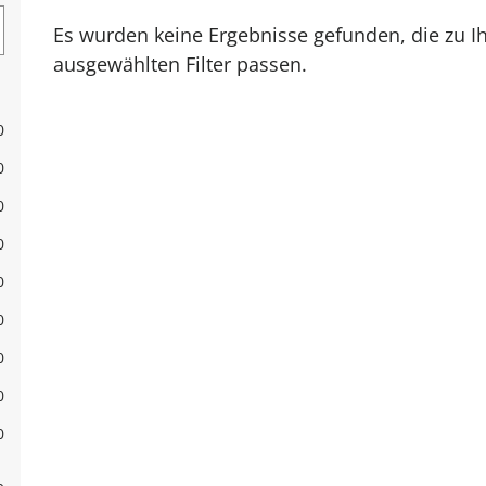
Es wurden keine Ergebnisse gefunden, die zu 
ausgewählten Filter passen.
0
0
0
0
0
0
0
0
0