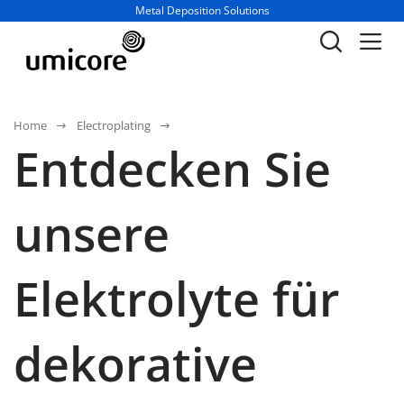
Geschäftsbereich / Abteilung:
Metal Deposition Solutions
Home
Electroplating
Entdecken Sie
unsere
Elektrolyte für
dekorative