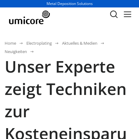
Geschäftsbereich / Abteilung:
Metal Deposition Solutions
Home
Electroplating
Aktuelles & Medien
Neuigkeiten
Unser Experte
zeigt Techniken
zur
Kosteneinsparu