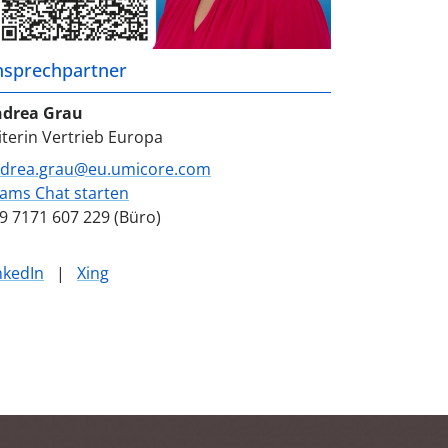
nsprechpartner
drea Grau
iterin Vertrieb Europa
drea.grau@eu.umicore.com
ams Chat starten
9 7171 607 229 (Büro)
nkedIn
|
Xing