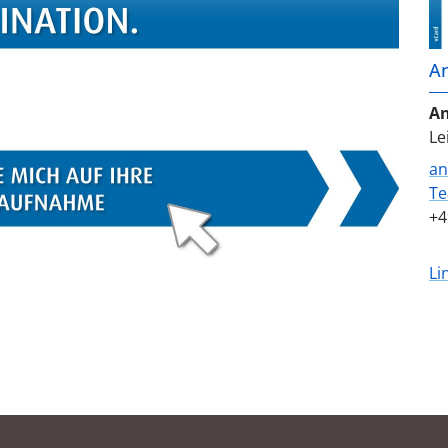
A
An
Le
an
Te
+4
Li