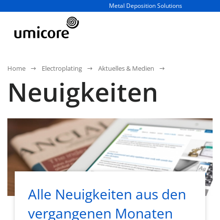
Geschäftsbereich / Abteilung:
Metal Deposition Solutions
Home
Electroplating
Aktuelles & Medien
Neuigkeiten
Alle Neuigkeiten aus den
vergangenen Monaten