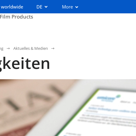
 worldwide
DE
More
 Film Products
ng
Aktuelles & Medien
keiten