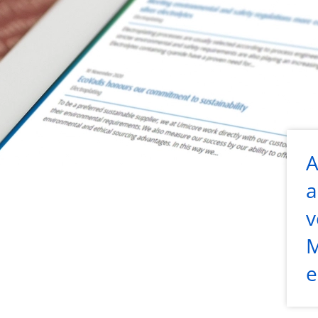
A
a
v
M
e