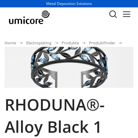
Geschäftsbereich / Abteilung:
Metal Deposition Solutions
Home
Electroplating
Produkte
Produktfinder
RHODUNA®-
Alloy Black 1