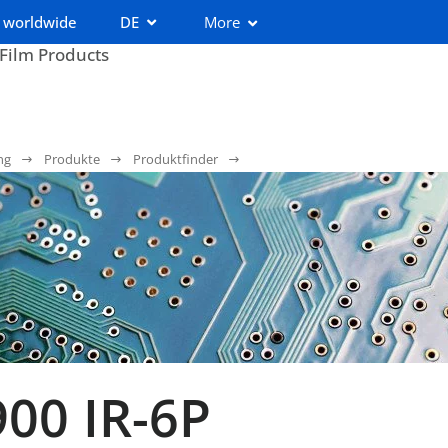
 worldwide
DE
More
 Film Products
ng
Produkte
Produktfinder
00 IR-6P