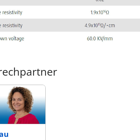
rechpartner
rau