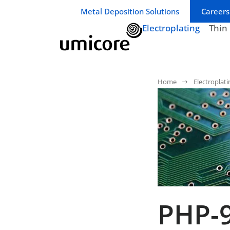
Geschäftsbereich / Abteilung:
Metal Deposition Solutions
Careers
Electroplating
Thin
Home
Electroplati
PHP-9