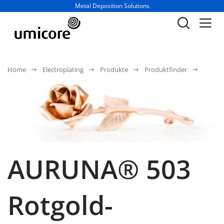
Geschäftsbereich / Abteilung:
Metal Deposition Solutions
Home
Electroplating
Produkte
Produktfinder
AURUNA® 503
Rotgold-