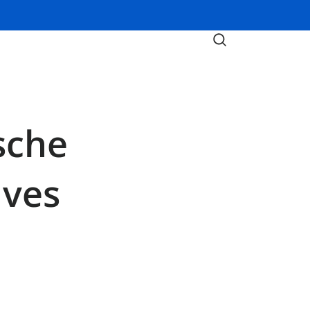
sche
ives