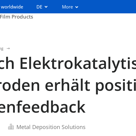
 worldwide
DE
More
 Film Products
ng
ch Elektrokatalyti
roden erhält posit
enfeedback
Metal Deposition Solutions