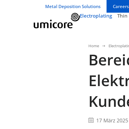
Geschäftsbereich / Abteilung:
Metal Deposition Solutions
Careers
Electroplating
Thin
Home
Electroplati
Berei
Elekt
Kund
17 März 2025