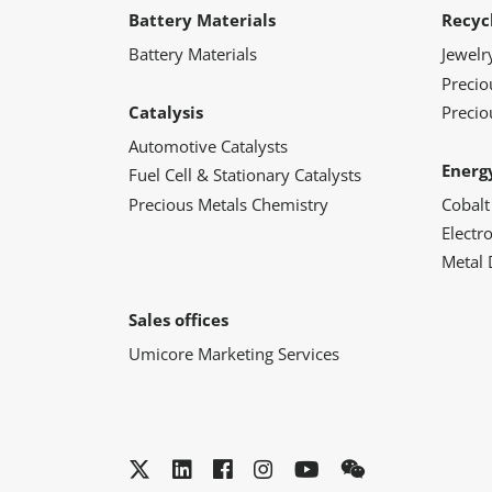
Battery Materials
Recyc
Battery Materials
Jewelr
Preci
Catalysis
Precio
Automotive Catalysts
Energ
Fuel Cell & Stationary Catalysts
Precious Metals Chemistry
Cobalt
Electr
Metal 
Sales offices
Umicore Marketing Services
Twitter
LinkedIn
Facebook
Instagram
YouTube
WeChat