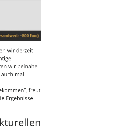
en wir derzeit
htige
ten wir beinahe
t auch mal
d
bekommen”, freut
die Ergebnisse
kturellen