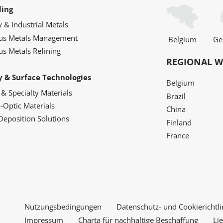
ling
y & Industrial Metals
ous Metals Management
Belgium
Ge
us Metals Refining
REGIONAL W
y & Surface Technologies
Belgium
 & Specialty Materials
Brazil
o-Optic Materials
China
Deposition Solutions
Finland
France
Nutzungsbedingungen
Datenschutz- und Cookierichtli
Impressum
Charta für nachhaltige Beschaffung
Li