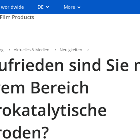
 worldwide
DE
More
 Film Products
ng
Aktuelles & Medien
Neuigkeiten
ufrieden sind Sie 
rem Bereich
rokatalytische
roden?