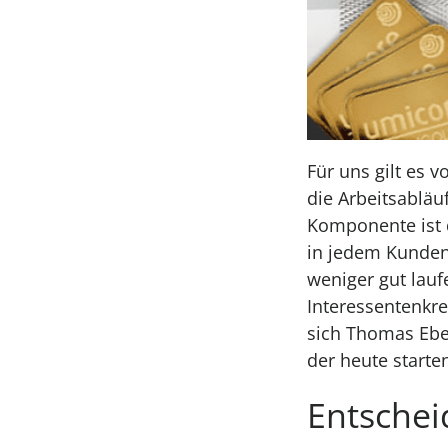
Für uns gilt es 
die Arbeitsabläu
Komponente ist 
in jedem Kunden
weniger gut lauf
Interessentenkre
sich Thomas Eber
der heute start
Entschei