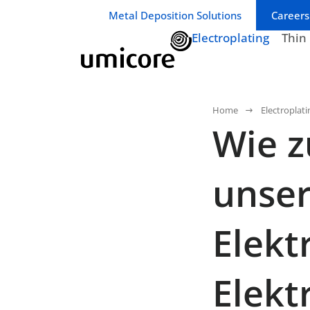
Geschäftsbereich / Abteilung:
Metal Deposition Solutions
Careers
Electroplating
Thin
Home
Electroplati
Wie z
unse
Elekt
Elekt