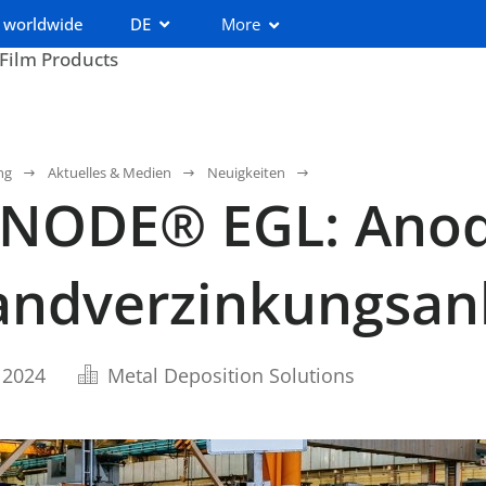
 worldwide
DE
More
 Film Products
ng
Aktuelles & Medien
Neuigkeiten
INODE® EGL: Ano
andverzinkungsan
 2024
Metal Deposition Solutions