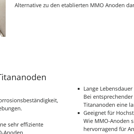
Alternative zu den etablierten MMO Anoden dar
 Titananoden
Lange Lebensdauer
Bei entsprechender
orrosions­beständigkeit,
Titananoden eine l
gebungen.
Geeignet für Hoch
Wie MMO-Anoden sin
ne sehr effiziente
hervorragend für 
MO-Anoden.