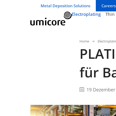
Geschäftsbereich / Abteilung:
Metal Deposition Solutions
Careers
Electroplating
Thin
Home
Electroplati
PLAT
für B
19 Dezember