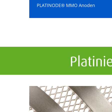
PLATINODE® MMO Anoden