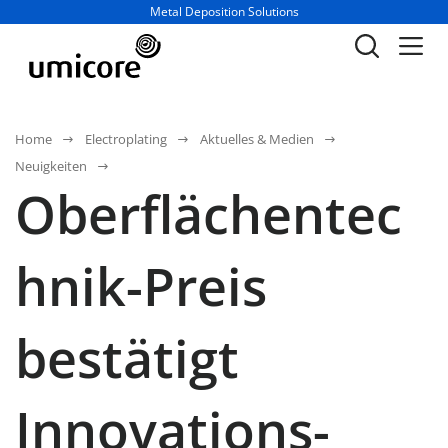
Geschäftsbereich / Abteilung:
Metal Deposition Solutions
Home
Electroplating
Aktuelles & Medien
Neuigkeiten
Oberflächentec
hnik-Preis
bestätigt
Innovations­