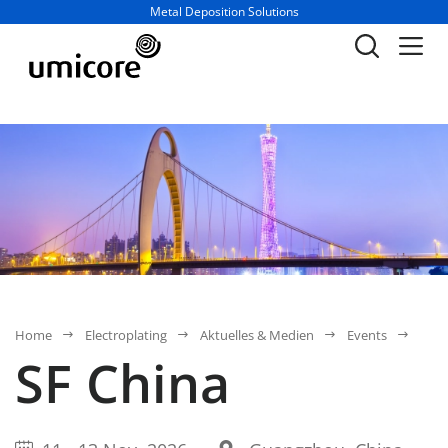
Geschäftsbereich / Abteilung:
Metal Deposition Solutions
Home
Electroplating
Aktuelles & Medien
Events
SF China