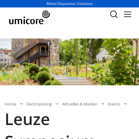
Geschäftsbereich / Abteilung:
Metal Deposition Solutions
Home
Electroplating
Aktuelles & Medien
Events
Leuze